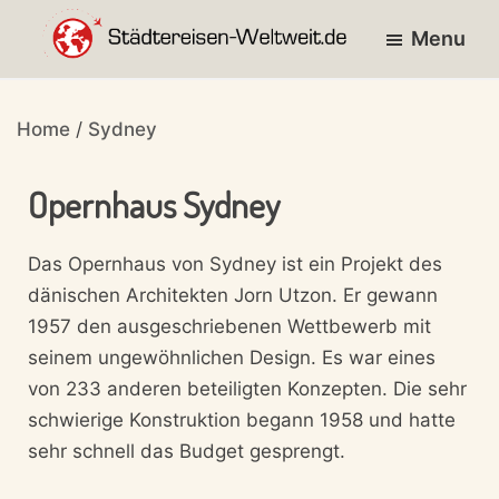
Skip
Skip
Skip
Menu
to
to
to
primary
main
footer
entdecke
STÄDTEREISEN-
navigation
content
die
WELTWEIT.DE
Home
/
Sydney
Städte
der
Opernhaus Sydney
Welt!
Das Opernhaus von Sydney ist ein Projekt des
dänischen Architekten Jorn Utzon. Er gewann
1957 den ausgeschriebenen Wettbewerb mit
seinem ungewöhnlichen Design. Es war eines
von 233 anderen beteiligten Konzepten. Die sehr
schwierige Konstruktion begann 1958 und hatte
sehr schnell das Budget gesprengt.