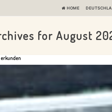
HOME
DEUTSCHL
Home
/
2022
/ August 2022
rchives for August 20
 erkunden