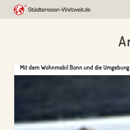
Skip
Skip
Skip
to
to
to
entdecke
primary
main
footer
STÄDTEREISEN-
die
WELTWEIT.DE
navigation
content
A
Städte
der
Welt!
Mit dem Wohnmobil Bonn und die Umgebung