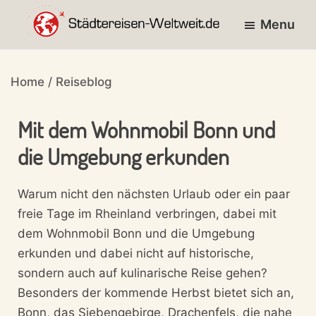
Skip
Skip
Skip
Menu
to
to
to
primary
main
footer
entdecke
STÄDTEREISEN-
navigation
content
die
WELTWEIT.DE
Home
/
Reiseblog
Städte
der
Mit dem Wohnmobil Bonn und
Welt!
die Umgebung erkunden
Warum nicht den nächsten Urlaub oder ein paar
freie Tage im Rheinland verbringen, dabei mit
dem Wohnmobil Bonn und die Umgebung
erkunden und dabei nicht auf historische,
sondern auch auf kulinarische Reise gehen?
Besonders der kommende Herbst bietet sich an,
Bonn, das Siebengebirge, Drachenfels, die nahe