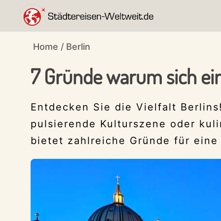
Skip
Skip
Skip
Skip
to
to
to
to
entdecke
primary
main
primary
footer
STÄDTEREISEN-
Home
/
Berlin
die
WELTWEIT.DE
navigation
content
sidebar
Städte
7 Gründe warum sich ein 
der
Welt!
Entdecken Sie die Vielfalt Berli
pulsierende Kulturszene oder kuli
bietet zahlreiche Gründe für eine