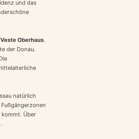
sidenz und das
nderschöne
e
Veste Oberhaus
.
ite der Donau.
Die
ttelalterliche
sau natürlich
en Fußgängerzonen
zt kommt. Über
.