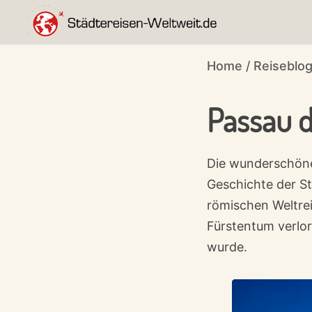
Skip
Skip
Skip
to
to
to
entdecke
primary
main
footer
STÄDTEREISEN-
Home
/
Reiseblo
die
WELTWEIT.DE
navigation
content
Städte
Passau d
der
Welt!
Die wunderschöne 
Geschichte der St
römischen Weltrei
Fürstentum verlo
wurde.