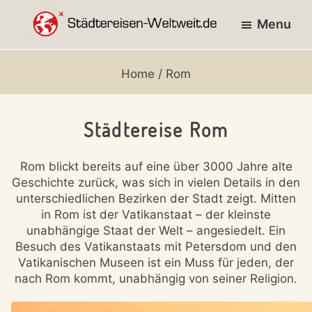
Skip
Skip
Skip
Menu
to
to
to
primary
main
footer
entdecke
STÄDTEREISEN-
navigation
content
die
WELTWEIT.DE
Home
/ Rom
Städte
der
Städtereise Rom
Welt!
Rom blickt bereits auf eine über 3000 Jahre alte
Geschichte zurück, was sich in vielen Details in den
unterschiedlichen Bezirken der Stadt zeigt. Mitten
in Rom ist der Vatikanstaat – der kleinste
unabhängige Staat der Welt – angesiedelt. Ein
Besuch des Vatikanstaats mit Petersdom und den
Vatikanischen Museen ist ein Muss für jeden, der
nach Rom kommt, unabhängig von seiner Religion.