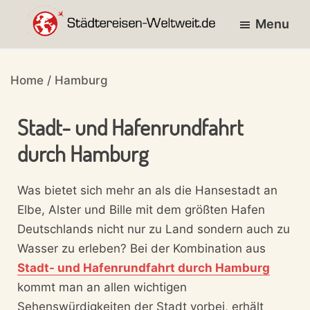
Skip
Skip
Skip
Menu
to
to
to
primary
main
footer
entdecke
STÄDTEREISEN-
navigation
content
die
WELTWEIT.DE
Home
/
Hamburg
Städte
der
Stadt- und Hafenrundfahrt
Welt!
durch Hamburg
Was bietet sich mehr an als die Hansestadt an
Elbe, Alster und Bille mit dem größten Hafen
Deutschlands nicht nur zu Land sondern auch zu
Wasser zu erleben? Bei der Kombination aus
Stadt- und Hafenrundfahrt durch Hamburg
kommt man an allen wichtigen
Sehenswürdigkeiten der Stadt vorbei, erhält