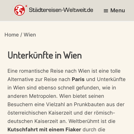
Skip
Skip
Skip
Menu
to
to
to
primary
main
footer
entdecke
STÄDTEREISEN-
navigation
content
die
WELTWEIT.DE
Home
/
Wien
Städte
der
Unterkünfte in Wien
Welt!
Eine romantische Reise nach Wien ist eine tolle
Alternative zur Reise nach
Paris
und Unterkünfte
in Wien sind ebenso schnell gefunden, wie in
anderen Metropolen. Wien bietet seinen
Besuchern eine Vielzahl an Prunkbauten aus der
österreichischen Kaiserzeit und der römisch-
deutschen Kaiserzeit an. Weltberühmt ist die
Kutschfahrt mit einem Fiaker
durch die